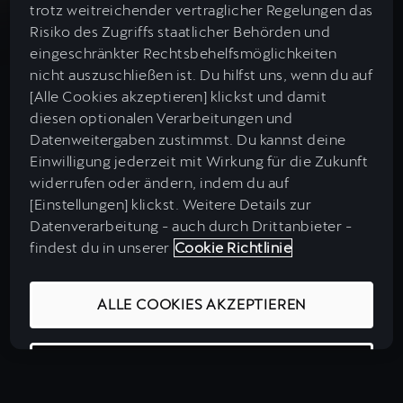
trotz weitreichender vertraglicher Regelungen das
Neuwagensuche
Öffentliches Laden
Risiko des Zugriffs staatlicher Behörden und
Neuer Born
Concierge Service
eingeschränkter Rechtsbehelfsmöglichkeiten
Gebrauchtwagensuche
nicht auszuschließen ist. Du hilfst uns, wenn du auf
Zuhause Laden
CUPRA Customer Service
Tavascan
[Alle Cookies akzeptieren] klickst und damit
Garantie
CUPRA Approved Gebrauchtwagen
diesen optionalen Verarbeitungen und
Ladetarife
WhatsApp-Chat
Datenweitergaben zustimmst. Du kannst deine
Leon
CUPRA Connect
Einwilligung jederzeit mit Wirkung für die Zukunft
Leasing & Finanzierung
Wissenswertes
Impressum & Rechtliches
widerrufen oder ändern, indem du auf
Newsletter
Leon Sportstourer
CUPRA Apps
Datenschutz & Cookies
[Einstellungen] klickst. Weitere Details zur
Auto Leasing
Angaben Digital Services Act (DSA)
Datenverarbeitung - auch durch Drittanbieter -
Ladestationen in Europa
Roadside Assistance (Pannenhilfe)
Formentor
EU Data Act
findest du in unserer
Cookie Richtlinie
MY CUPRA
E-Auto Leasing
Integrity & Compliance
Kostenvorteilsrechner
CUPRA City Garagen
Barrierefreiheit
Terramar
ALLE COOKIES AKZEPTIEREN
Over-the-Air Updates
CUPRA Jobbörse
Versicherung
Reichweitenrechner
CUPRA Mediacenter
Online-Service Terminvereinbarung
Ateca
Navigationsupdates
COOKIE-EINSTELLUNGEN
Wartung & Inspektion
Ladezeitenrechner
Handbücher & Anleitungen
e-HYBRID-Modelle