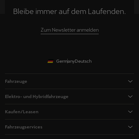
Bleibe immer auf dem Laufenden.
Zum Newsletter anmelden
Germany
Deutsch
Fahrzeuge
Alle CUPRA Modelle
Elektro- und Hybridfahrzeuge
Neuer Raval
Elektromobilität
Neuer Born
Kaufen/Leasen
Öffentliches Laden
Tavascan
Neuwagensuche
Zuhause Laden
Fahrzeugservices
Leon
Gebrauchtwagensuche
Ladetarife
Concierge Service