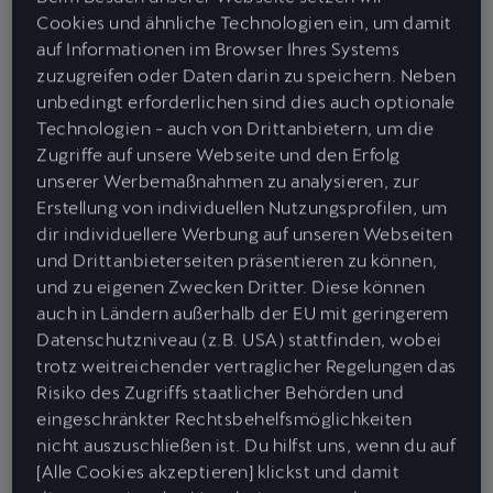
Damit richten sich die Tribe Editions an eine neue Generation von
Cookies und ähnliche Technologien ein, um damit
Kund:innen, die nicht nur von einem auffälligen, differenzierten
auf Informationen im Browser Ihres Systems
Design angezogen werden, sondern auch zeitgemäße,
zuzugreifen oder Daten darin zu speichern. Neben
zukunftsorientierte Nachhaltigkeit fordern. Die neue Modellreihe
unbedingt erforderlichen sind dies auch optionale
erfüllt beide Ansprüche mit einer Reihe wichtiger Updates für das
Technologien - auch von Drittanbietern, um die
Exterieur und Interieur der Fahrzeuge.
Zugriffe auf unsere Webseite und den Erfolg
unserer Werbemaßnahmen zu analysieren, zur
Eine neue Außenfarbe,
Manganese Matt
, ist nun für alle Tribe
Erstellung von individuellen Nutzungsprofilen, um
Edition-Modelle erhältlich. Ergänzt wird sie durch weitere exklusive
dir individuellere Werbung auf unseren Webseiten
Mattlackierungen wie
Century Bronze Matt
(exklusiv für den
und Drittanbieterseiten präsentieren zu können,
Terramar) und
Magnetic Tech Matt
(exklusiv für Leon und
und zu eigenen Zwecken Dritter. Diese können
Formentor) sowie
Midnight Black
. Das Exterieur wird zusätzlich
auch in Ländern außerhalb der EU mit geringerem
durch CUPRA-Logos und
Heckschriftzüge
in Dunkelchrom
Datenschutzniveau (z.B. USA) stattfinden, wobei
veredelt, wodurch Tiefe und ein Premium-Gefühl vermittelt
trotz weitreichender vertraglicher Regelungen das
werden.
Risiko des Zugriffs staatlicher Behörden und
eingeschränkter Rechtsbehelfsmöglichkeiten
Die neuen Leichtmetallfelgen wenden die Idee der Nachhaltigkeit
nicht auszuschließen ist. Du hilfst uns, wenn du auf
an, indem sie aus recyceltem Material bestehen, um einen Beitrag
[Alle Cookies akzeptieren] klickst und damit
zur Kreislaufwirtschaft zu leisten. Die sportlichen Felgen sind in