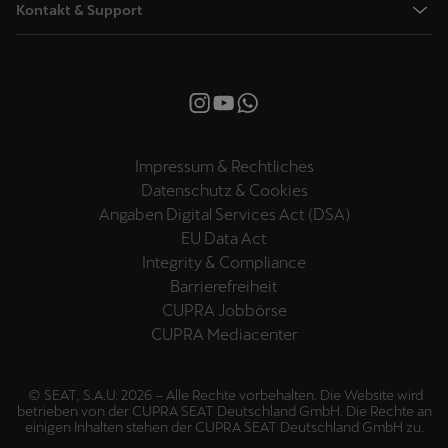
Leon Sportstourer
CUPRA Approved Gebrauchtwagen
Kontakt & Support
Wissenswertes
Garantie
Formentor
Leasing & Finanzierung
CUPRA Customer Service
Ladestationen in Europa
CUPRA Connect
Terramar
Auto Leasing
WhatsApp-Chat
Kostenvorteilsrechner
CUPRA Apps
Ateca
E-Auto Leasing
Newsletter
Reichweitenrechner
MY CUPRA
e-HYBRID-Modelle
Versicherung
Roadside Assistance (Pannenhilfe)
Ladezeitenrechner
Over-the-Air Updates
Impressum & Rechtliches
Elektrofahrzeuge
Wartung & Inspektion
CUPRA City Garagen
Bidirektionales Laden
Navigationsupdates
Datenschutz & Cookies
Grounding Page Raval
CUPRA Care
Online-Service Terminvereinbarung
Angaben Digital Services Act (DSA)
Tutorials
CUPRA for Business
Handbücher & Anleitungen
EU Data Act
Recycling & Rücknahme
Integrity & Compliance
CUPRA SHOP
Produkt-Kataloge & Preislisten
Barrierefreiheit
FAQ
CUPRA Jobbörse
EU Data Act
CUPRA Mediacenter
ADAS Datenschutzerklärung
© SEAT, S.A.U. 2026 – Alle Rechte vorbehalten. Die Website wird
betrieben von der CUPRA SEAT Deutschland GmbH. Die Rechte an
einigen Inhalten stehen der CUPRA SEAT Deutschland GmbH zu.