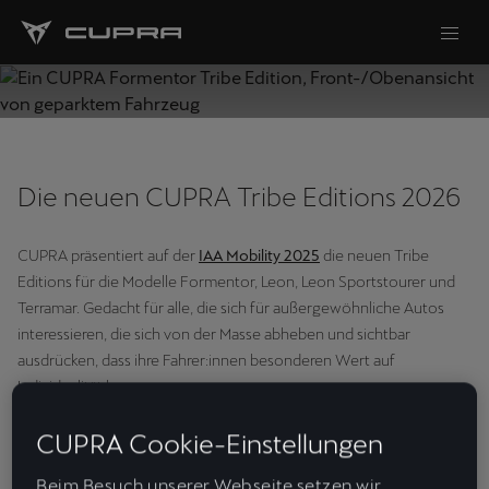
Die neuen CUPRA Tribe Editions 2026
CUPRA präsentiert auf der
IAA Mobility 2025
die neuen Tribe
Editions für die Modelle Formentor, Leon, Leon Sportstourer und
Terramar. Gedacht für alle, die sich für außergewöhnliche Autos
interessieren, die sich von der Masse abheben und sichtbar
ausdrücken, dass ihre Fahrer:innen besonderen Wert auf
Individualität legen.
Ein Schwerpunkt der neuen Sondermodelle entsteht durch das
CUPRA Cookie-Einstellungen
starke Engagement der Marke immer mehr neue nachhaltige
Technologien in die Ausstattung ihrer Fahrzeuge einzubinden.
Beim Besuch unserer Webseite setzen wir