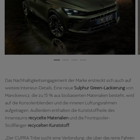
Das Nachhaltigkeitsengagement der Marke erstreckt sich auch auf
weitere Interieur-Details. Eine neue
Sulphur Green-Lackierung
von
Manckiewicz, die zu 15 % aus biobasierten Materialien besteht, wird
auf die Konsolenblenden und die inneren Lüftungsrahmen
aufgetragen. Außerdem enthalten die Kunststoffteile des
Innenraums
recycelte Materialien
und die Frontspoiler-
Stoßfänger
recycelten Kunststoff
.
„Der CUPRA Tribe sucht eine Verbindung, die über das reine Fahren