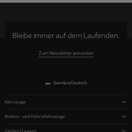
Bleibe immer auf dem Laufenden.
Zum Newsletter anmelden
Germany
Deutsch
Fahrzeuge
Alle CUPRA Modelle
Elektro- und Hybridfahrzeuge
Neuer Raval
Elektromobilität
Neuer Born
Kaufen/Leasen