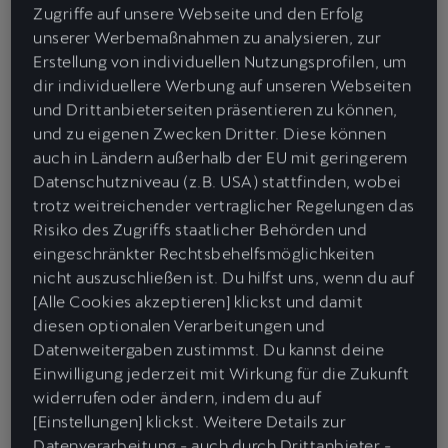
Zugriffe auf unsere Webseite und den Erfolg
unserer Werbemaßnahmen zu analysieren, zur
Erstellung von individuellen Nutzungsprofilen, um
dir individuellere Werbung auf unseren Webseiten
und Drittanbieterseiten präsentieren zu können,
und zu eigenen Zwecken Dritter. Diese können
auch in Ländern außerhalb der EU mit geringerem
Datenschutzniveau (z.B. USA) stattfinden, wobei
trotz weitreichender vertraglicher Regelungen das
Risiko des Zugriffs staatlicher Behörden und
eingeschränkter Rechtsbehelfsmöglichkeiten
nicht auszuschließen ist. Du hilfst uns, wenn du auf
[Alle Cookies akzeptieren] klickst und damit
diesen optionalen Verarbeitungen und
Datenweitergaben zustimmst. Du kannst deine
Einwilligung jederzeit mit Wirkung für die Zukunft
1. CUPRA aussuchen und Leasing Angebot finden
widerrufen oder ändern, indem du auf
Welcher CUPRA ist dein Traumauto? Der vollelektrische Born,
[Einstellungen] klickst. Weitere Details zur
der rassige Formentor oder der dynamische Leon? Egal, für
Datenverarbeitung - auch durch Drittanbieter -
welchen CUPRA du dich entscheidest, weiter oben auf dieser