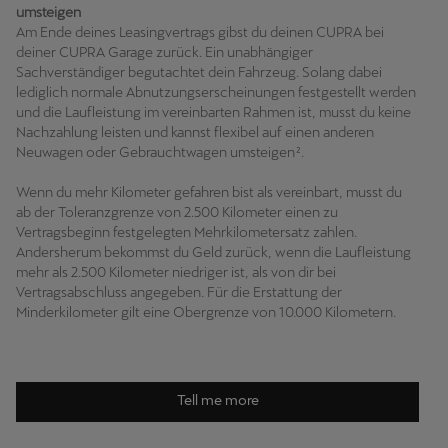
umsteigen
Am Ende deines Leasingvertrags gibst du deinen CUPRA bei
deiner CUPRA Garage zurück. Ein unabhängiger
Sachverständiger begutachtet dein Fahrzeug. Solang dabei
lediglich normale Abnutzungserscheinungen festgestellt werden
und die Laufleistung im vereinbarten Rahmen ist, musst du keine
Nachzahlung leisten und kannst flexibel auf einen anderen
Neuwagen oder Gebrauchtwagen umsteigen².
Wenn du mehr Kilometer gefahren bist als vereinbart, musst du
ab der Toleranzgrenze von 2.500 Kilometer einen zu
Vertragsbeginn festgelegten Mehrkilometersatz zahlen.
Andersherum bekommst du Geld zurück, wenn die Laufleistung
mehr als 2.500 Kilometer niedriger ist, als von dir bei
Vertragsabschluss angegeben. Für die Erstattung der
Minderkilometer gilt eine Obergrenze von 10.000 Kilometern.
Tell me more