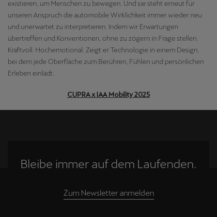
existieren, um Menschen zu bewegen. Und sie steht erneut für
unseren Anspruch die automobile Wirklichkeit immer wieder neu
und unerwartet zu interpretieren. Indem wir Erwartungen
übertreffen und Konventionen, ohne zu zögern in Frage stellen.
Kraftvoll. Hochemotional. Zeigt er Technologie in einem Design,
bei dem jede Oberfläche zum Berühren, Fühlen und persönlichen
Erleben einlädt.
CUPRA x IAA Mobility 2025
Bleibe immer auf dem Laufenden.
Zum Newsletter anmelden