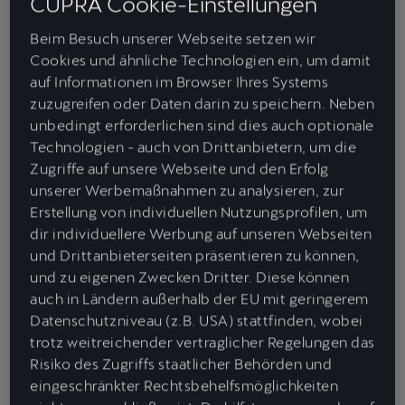
CUPRA Cookie-Einstellungen
um eine Symbiose zu ermöglichen, die bisher ungesehen,
unerwartet – und unvorhersehbar war.
Beim Besuch unserer Webseite setzen wir
Cookies und ähnliche Technologien ein, um damit
Mit der Weltpremiere des CUPRA Tindaya Showcars verfolgen wir
auf Informationen im Browser Ihres Systems
ein einziges Ziel – die Emotionen auf einen Höhepunkt zu treiben.
zuzugreifen oder Daten darin zu speichern. Neben
Interim-CUPRA-CEO Markus Haupt erklärt: „Unser Fokus liegt
unbedingt erforderlichen sind dies auch optionale
immer auf der Emotion des Fahrens. Wir glauben an unseren Tribe,
Technologien - auch von Drittanbietern, um die
an die Fahrer. Unsere Autos sind so gestaltet, dass sie sich darin voll
Zugriffe auf unsere Webseite und den Erfolg
und ganz ausdrücken können.“
unserer Werbemaßnahmen zu analysieren, zur
Benannt nach einem Vulkanberg auf Fuerteventura spiegelt sich
Erstellung von individuellen Nutzungsprofilen, um
die rohe, ungeschliffene Kraft dieses Berges in jedem Detail des
dir individuellere Werbung auf unseren Webseiten
CUPRA Tindaya wider. Seine außergewöhnliche, matte Lackierung
und Drittanbieterseiten präsentieren zu können,
wechselt von einem tiefen Metallicgrau zu einem sanften Beige –
und zu eigenen Zwecken Dritter. Diese können
inspiriert von den Farbtönen des Atlantiks und des Berges selbst.
auch in Ländern außerhalb der EU mit geringerem
Auch das Fahrzeugdesign selbst folgt einer mindestens ebenso
Datenschutzniveau (z.B. USA) stattfinden, wobei
unkonventionellen Inspiration: der des menschlichen Körpers. Ein
trotz weitreichender vertraglicher Regelungen das
zentrales strukturelles Rückgrat trägt zwei abnehmbare
Risiko des Zugriffs staatlicher Behörden und
Dachpaneele und einen funktionalen Dachgepäckträger – wie ein
eingeschränkter Rechtsbehelfsmöglichkeiten
Skelett, das unter der Haut sichtbar wird.