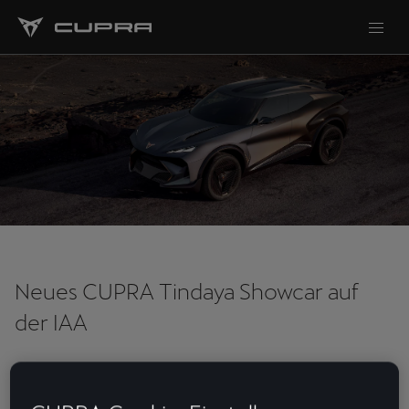
Neues CUPRA Tindaya Showcar auf
der IAA
Auf der
IAA Mobility 2025
in München präsentiert CUPRA seine
bislang kühnste Vision – in der der Mensch die Maschine inspiriert,