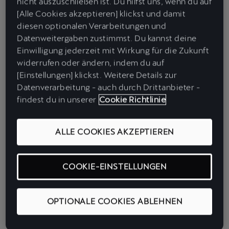
nicht auszuschließen ist. Du hilfst uns, wenn du auf
[Alle Cookies akzeptieren] klickst und damit
Im Zentrum des Konzepts steht auch eine radikale, aber einfache
diesen optionalen Verarbeitungen und
Idee:
„No Drivers, No CUPRA.“
Die vollständig auf den Menschen
Datenweitergaben zustimmst. Du kannst deine
bezogene Architektur stellt in jeder Hinsicht diejenigen ins
Einwilligung jederzeit mit Wirkung für die Zukunft
Zentrum, für die wir Autos bauen. Ein rennsportlich inspiriertes
widerrufen oder ändern, indem du auf
Lenkrad übergibt ihnen die Herrschaft. Verstärkt wird die
[Einstellungen] klickst. Weitere Details zur
Verbindung zwischen Mensch und Maschine durch
Datenverarbeitung - auch durch Drittanbieter -
fortschrittliche
phygitale Interaktion
– eine Verschmelzung von
findest du in unserer
Cookie Richtlinie
physischem und digitalem Erlebnis. Das Herzstück bildet
„The
Jewel“,
ein sensorisches, symbolisches Glasprisma, das das
Fahrzeug zum Leben erweckt und die Fahrmodi anpasst.
ALLE COOKIES AKZEPTIEREN
COOKIE-EINSTELLUNGEN
OPTIONALE COOKIES ABLEHNEN