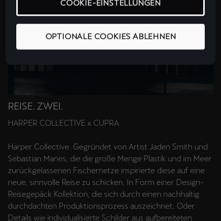
COOKIE-EINSTELLUNGEN
OPTIONALE COOKIES ABLEHNEN
REISE. ZWEI.
HARPER COLLECTIVE x CUPRA
Harper Collective. Gegründet von Artist Jaden Smith und
Sebastian Manes, die die große Menge Plastik und im Meer
zurückgelassenen Fischernetze inspirierte diese auf eine
neue, sinnvolle Reise zu schicken. In Form einer Design-
Reisegepäck Kollektion, die sich durch einen nachhaltig
durchdachten Produktionsprozess auszeichnet. Oder
Details wie individualisierte Schilder aus aufbereiteten