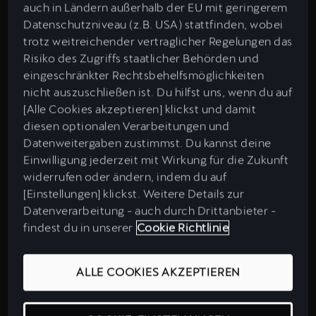
auch in Ländern außerhalb der EU mit geringerem
Gelungenes Design löst Gefühle aus. Es provoziert eine
Datenschutzniveau (z.B. USA) stattfinden, wobei
emotionale Reaktion. Im CUPRA DESIGN HOUSE folgen
trotz weitreichender vertraglicher Regelungen das
wir der Obsession sie hervorzurufen.
Risiko des Zugriffs staatlicher Behörden und
eingeschränkter Rechtsbehelfsmöglichkeiten
FAR BEYOND CARS. Und wir werden nicht aufhören, es zu
nicht auszuschließen ist. Du hilfst uns, wenn du auf
tun. Warum auch. Der CUPRA Tribe liebt es .
[Alle Cookies akzeptieren] klickst und damit
diesen optionalen Verarbeitungen und
Datenweitergaben zustimmst. Du kannst deine
Einwilligung jederzeit mit Wirkung für die Zukunft
widerrufen oder ändern, indem du auf
[Einstellungen] klickst. Weitere Details zur
Datenverarbeitung - auch durch Drittanbieter -
findest du in unserer
Cookie Richtlinie
ALLE COOKIES AKZEPTIEREN