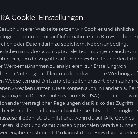
Und
nd zu
RA Cookie-Einstellungen
Besuch unserer Webseite setzen wir Cookies und ähnliche
logien ein, um damit auf Informationen im Browser Ihres 
eifen oder Daten darin zu speichern. Neben unbedingt
erlichen sind dies auch optionale Technologien - auch von
nbietern, um die Zugriffe auf unsere Webseite und den Erfo
er Werbemaßnahmen zu analysieren, zur Erstellung von
duellen Nutzungsprofilen, um dir individuellere Werbung au
NGERS CHALLENGE.
n Webseiten und Drittanbieterseiten präsentieren zu könn
enen Zwecken Dritter. Diese können auch in Ländern außer
 geringerem Datenschutzniveau (z.B. USA) stattfinden, wob
ichender vertraglicher Regelungen das Risiko des Zugriffs
licher Behörden und eingeschränkter Rechtsbehelfsmöglich
auszuschließen ist. Du hilfst uns, wenn du auf [Alle Cookies
ieren] klickst und damit diesen optionalen Verarbeitungen
eitergaben zustimmst. Du kannst deine Einwilligung jederz