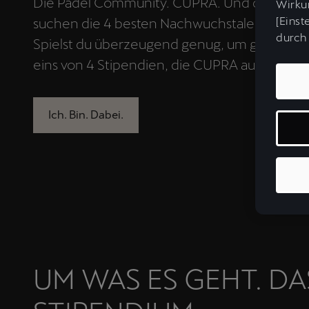
Die Padel Community. CUPRA. Und der inter
Wirkun
[Einst
suchen die 4 besten Nachwuchstalente im Pa
durch 
Spielst du überzeugend genug, um geförder
eins von 4 Stipendien, die CUPRA ausgesetzt 
Ich. Bin. Dabei.
UM WAS ES GEHT. D