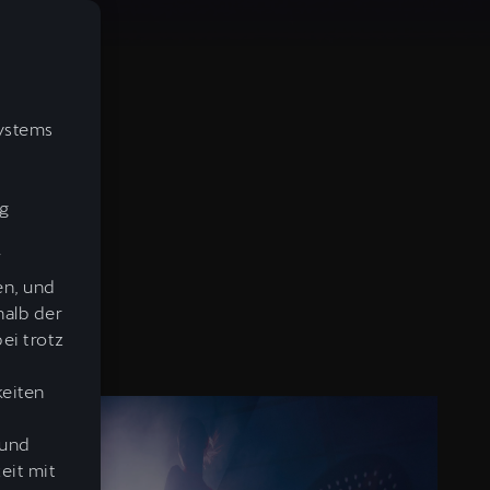
Systems
lg
f
en, und
halb der
ei trotz
keiten
 und
eit mit