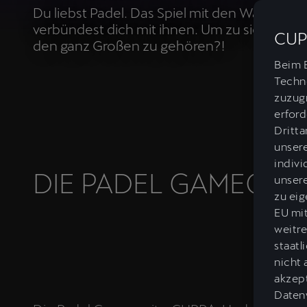
Du liebst Padel. Das Spiel mit den Wänden. 
verbündest dich mit ihnen. Um zu siegen. U
CUP
den ganz Großen zu gehören?!
Beim 
Techno
zuzugr
erford
Dritta
unser
indivi
DIE PADEL GAMECHA
unsere
zu eig
EU mit
weitre
staat
nicht 
akzept
Datenw