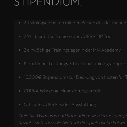
STIPENDIUM.
2 Trainingseinheiten mit den Besten des deutsche
2 Wildcards für Turniere der CUPRA FIP Tour.
2 einwöchige Trainingslager in der MM Academy.
Monatlicher Leistungs-Check und Trainings-Suppor
10.000€ Stipendium (zur Deckung von Kosten für Tr
CUPRA Fahrzeug-Finanzierungskredit.
Offizielle CUPRA Padel-Ausstattung.
Training, Wildcards und Stipendium werden auf den j
bezieht sich ausschließlich auf die spielerische Ent