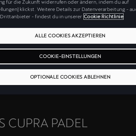
nationale Padelverband
g für die Zukunft widerrufen oder ändern, indem du auf
ellungen] klickst. Weitere Details zur Datenverarbeitung - a
delsport. Gehörst du dazu?
Drittanbieter - findest du in unserer
Cookie Richtlinie
t zu werden? Bewirb dich um
hat.
ALLE COOKIES AKZEPTIEREN
COOKIE-EINSTELLUNGEN
OPTIONALE COOKIES ABLEHNEN
AS CUPRA PADEL