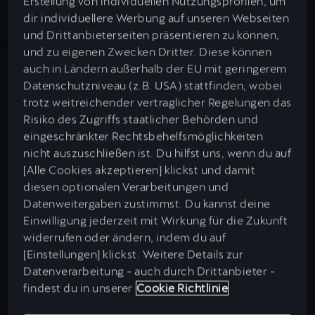
Erstellung von individuellen Nutzungsprofilen, um
dir individuellere Werbung auf unseren Webseiten
und Drittanbieterseiten präsentieren zu können,
Gib deine Postleitzahl ein
Kontaktdaten eingeben
und zu eigenen Zwecken Dritter. Diese können
auch in Ländern außerhalb der EU mit geringerem
Entfernung
Vorname *
Datenschutzniveau (z.B. USA) stattfinden, wobei
100 km
trotz weitreichender vertraglicher Regelungen das
Risiko des Zugriffs staatlicher Behörden und
eingeschränkter Rechtsbehelfsmöglichkeiten
nicht auszuschließen ist. Du hilfst uns, wenn du auf
Nachname *
[Alle Cookies akzeptieren] klickst und damit
diesen optionalen Verarbeitungen und
Datenweitergaben zustimmst. Du kannst deine
Einwilligung jederzeit mit Wirkung für die Zukunft
E-Mail *
widerrufen oder ändern, indem du auf
[Einstellungen] klickst. Weitere Details zur
344 Ergebnisse
Datenverarbeitung - auch durch Drittanbieter -
findest du in unserer
Cookie Richtlinie
ZEMKE AUTOHAUS BERNAU GMBH