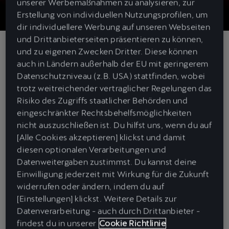
unserer Werbemaßnahmen zu analysieren, zur
Erstellung von individuellen Nutzungsprofilen, um
dir individuellere Werbung auf unseren Webseiten
und Drittanbieterseiten präsentieren zu können,
und zu eigenen Zwecken Dritter. Diese können
auch in Ländern außerhalb der EU mit geringerem
CUPRA
×
TEDx BERLIN SALON
Datenschutzniveau (z.B. USA) stattfinden, wobei
trotz weitreichender vertraglicher Regelungen das
MUSIC. IS UNSTOPPABLE.
Risiko des Zugriffs staatlicher Behörden und
eingeschränkter Rechtsbehelfsmöglichkeiten
Musik inspiriert.
nicht auszuschließen ist. Du hilfst uns, wenn du auf
Ist Meinung. Gefühl. Ausdruck des Zeitgeists. Ein transformatives
[Alle Cookies akzeptieren] klickst und damit
Medium. Das neue Verknüpfungen der Synapsen herstellt. Wir.
diesen optionalen Verarbeitungen und
Feiern diese Vielfalt der Musik. Über alle Grenzen und Genres
Datenweitergaben zustimmst. Du kannst deine
hinweg. Am 21. Juni, dem Tag der Musik. Wurde die
CUPRA City
Einwilligung jederzeit mit Wirkung für die Zukunft
Garage Berlin
im Rahmen des TEDxBerlin Salons zur Bühne. Für
widerrufen oder ändern, indem du auf
Vorträge. Die motivieren. Und Speaker, die die Herausforderung
[Einstellungen] klickst. Weitere Details zur
zelebrieren. Wie wir. Unter anderem Laura Wesseldijk vom Max-
Datenverarbeitung - auch durch Drittanbieter -
Plank-Institut, Music Producer Henrik Schwarz und
findest du in unserer
Cookie Richtlinie
Musikwissenschaftlerin Agnes Chung.