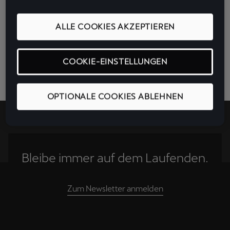
CUPRA und TEDx eint der Impuls. Die Challenge. Der Mut. Dinge
ALLE COOKIES AKZEPTIEREN
aus anderen Blickwinkeln zu sehen. Sich nicht auf gefestigte
Meinungen zu beschränken, sondern zu öffnen. Für neue Ideen,
Sichtweisen und Anregungen.
COOKIE-EINSTELLUNGEN
MUSIC. IS UNSTOPPABLE.
CUPRA × TEDxBerlin Salon
OPTIONALE COOKIES ABLEHNEN
Bleibe immer auf dem Laufenden.
Zum Newsletter anmelden