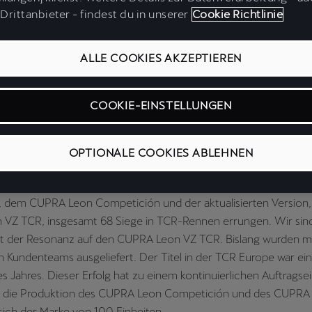
Drittanbieter - findest du in unserer
Cookie Richtlinie
 12. März 2025 – Xavi Serra, Leiter von CUPRA Racing, gibt im I
 die Motorsportsaison 2025 für CUPRA. CUPRA nimmt aktuell an
ALLE COOKIES AKZEPTIEREN
chen
Formel E
teil und ist mit dem CUPRA Leon VZ TCR in zahlr
an der Seite von Kund*innen präsent.
COOKIE-EINSTELLUNGEN
st du aus Sicht von CUPRA Racing die Saison 2024, in der de
OPTIONALE COOKIES ABLEHNEN
eführt wurde?
Es war eine erfolgreiche Saison. Im vergangenen Jahr haben wir
dem CUPRA Leon Competición und der aktualisierten Version
VZ TCR, insgesamt 68 Siege in TCR-Rennen errungen. Wir sin
it der Resonanz auf den CUPRA Leon VZ TCR. Bislang wurden m
 Kundenteams ausgeliefert. Der Titel in der TCR Europe war ein
s Jahres. Dieser Erfolg hat zu einem kontinuierlichen Auftragse
nd die Produktion des CUPRA Leon Competición und des CUPRA
sich der Marke von 100 Einheiten.