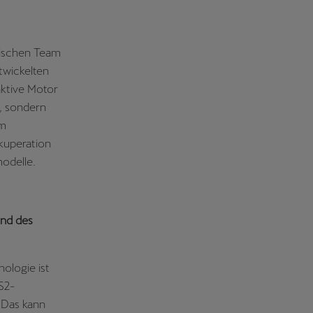
nischen Team
wickelten
aktive Motor
, sondern
em
ekuperation
odelle.
end des
ologie ist
S2-
 Das kann