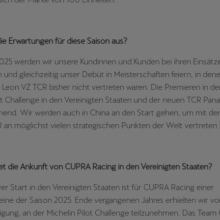
e Erwartungen für diese Saison aus?
2025 werden wir unsere Kundinnen und Kunden bei ihren Einsätz
n und gleichzeitig unser Debüt in Meisterschaften feiern, in den
eon VZ TCR bisher nicht vertreten waren. Die Premieren in de
lot Challenge in den Vereinigten Staaten und der neuen TCR Pa
chend. Wir werden auch in China an den Start gehen, um mit 
an möglichst vielen strategischen Punkten der Welt vertreten 
t die Ankunft von CUPRA Racing in den Vereinigten Staaten?
Der Start in den Vereinigten Staaten ist für CUPRA Racing einer
eine der Saison 2025. Ende vergangenen Jahres erhielten wir v
gung, an der Michelin Pilot Challenge teilzunehmen. Das Team