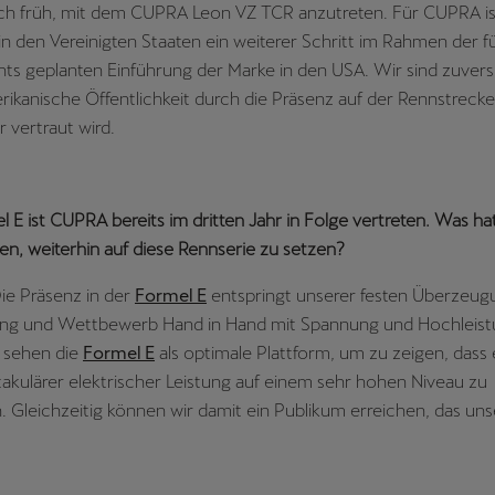
ch früh, mit dem CUPRA Leon VZ TCR anzutreten. Für CUPRA is
n den Vereinigten Staaten ein weiterer Schritt im Rahmen der fu
ts geplanten Einführung der Marke in den USA. Wir sind zuversi
rikanische Öffentlichkeit durch die Präsenz auf der Rennstrecke
 vertraut wird.
l E ist CUPRA bereits im dritten Jahr in Folge vertreten. Was ha
n, weiterhin auf diese Rennserie zu setzen?
Die Präsenz in der
Formel E
entspringt unserer festen Überzeug
erung und Wettbewerb Hand in Hand mit Spannung und Hochleis
 sehen die
Formel E
als optimale Plattform, um zu zeigen, dass
ktakulärer elektrischer Leistung auf einem sehr hohen Niveau zu
. Gleichzeitig können wir damit ein Publikum erreichen, das un