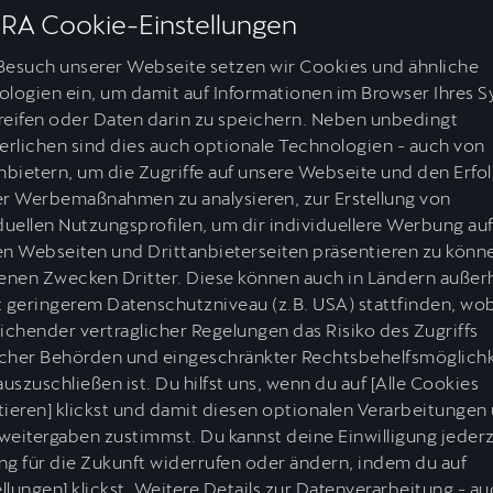
RA Cookie-Einstellungen
Besuch unserer Webseite setzen wir Cookies und ähnliche
logien ein, um damit auf Informationen im Browser Ihres 
eifen oder Daten darin zu speichern. Neben unbedingt
erlichen sind dies auch optionale Technologien - auch von
nbietern, um die Zugriffe auf unsere Webseite und den Erfo
er Werbemaßnahmen zu analysieren, zur Erstellung von
duellen Nutzungsprofilen, um dir individuellere Werbung au
n Webseiten und Drittanbieterseiten präsentieren zu könn
I SERRA: "Die Formel
enen Zwecken Dritter. Diese können auch in Ländern außer
 geringerem Datenschutzniveau (z.B. USA) stattfinden, wob
 ein TESTLABOR FÜR
ichender vertraglicher Regelungen das Risiko des Zugriffs
licher Behörden und eingeschränkter Rechtsbehelfsmöglich
auszuschließen ist. Du hilfst uns, wenn du auf [Alle Cookies
RA."
ieren] klickst und damit diesen optionalen Verarbeitungen
eitergaben zustimmst. Du kannst deine Einwilligung jederz
g für die Zukunft widerrufen oder ändern, indem du auf
ellungen] klickst. Weitere Details zur Datenverarbeitung - a