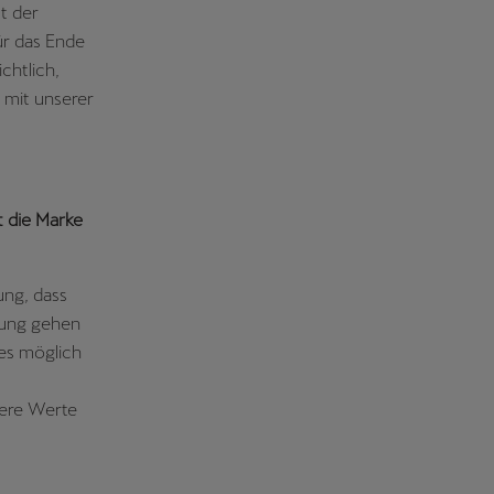
t der
̈r das Ende
chtlich,
 mit unserer
t die Marke
ung, dass
tung gehen
 es möglich
sere Werte