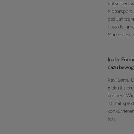
entschied si
Motorsport i
des Jahrzehn
dass die ame
Marke besser
In der Forme
dazu bewoge
Xavi Serra: 
Elektrifizi
können. Wir
ist, mit spe
konkurrieren
teilt.