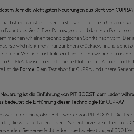
 diesem Jahr die wichtigsten Neuerungen aus Sicht von CUPRA?
Zunächst einmal ist es unsere erste Saison mit dem US-amerika
em Debüt des Gen3-Evo-Rennwagens und dem von Porsche ent
tem machen wir einen technologischen Schritt nach vorn. Der 
erachse wird nicht mehr nur zur Energierückgewinnung genutzt
uch mehr Vortrieb und Traktion. Dies setzen wir auch in unser
chen CUPRA Tavascan ein, der beide Motoren für Antrieb und R
ll ist die
Formel E
ein Testlabor für CUPRA und unsere Serienm
e Neuerung ist die Einführung von PIT BOOST, dem Laden währ
s bedeutet die Einführung dieser Technologie für CUPRA?
Ich war immer ein großer Befürworter von PIT BOOST. Die Techn
t der, die wir zum Laden unserer Serienfahrzeuge mit einem CC
rwenden. Sie vervielfacht jedoch die Ladeleistung auf 600 kW.