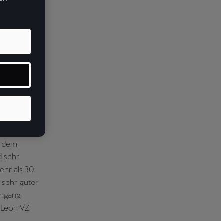
nterview
 der
eichen TCR-
r CUPRA Leon
 mit dem
, dem
d sehr
ehr als 30
 sehr guter
ingang
 Leon VZ