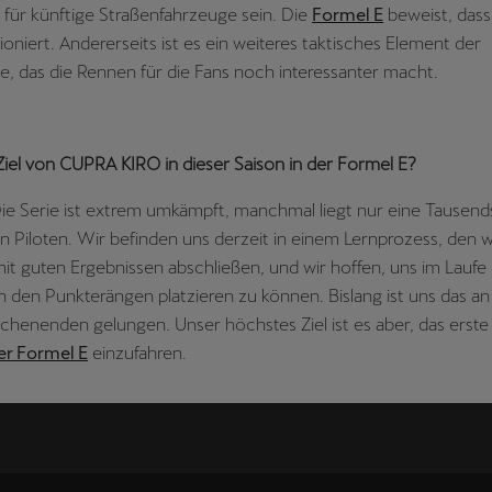
für künftige Straßenfahrzeuge sein. Die
Formel E
beweist, das
tioniert. Andererseits ist es ein weiteres taktisches Element der
e, das die Rennen für die Fans noch interessanter macht.
Ziel von CUPRA KIRO in dieser Saison in der Formel E?
Die Serie ist extrem umkämpft, manchmal liegt nur eine Tausen
 Piloten. Wir befinden uns derzeit in einem Lernprozess, den w
mit guten Ergebnissen abschließen, und wir hoffen, uns im Laufe
n den Punkterängen platzieren zu können. Bislang ist uns das an
henenden gelungen. Unser höchstes Ziel ist es aber, das erste 
r Formel E
einzufahren.