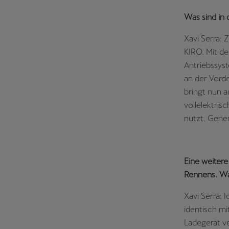
Was sind in
Xavi Serra: 
KIRO. Mit d
Antriebssys
an der Vord
bringt nun a
vollelektris
nutzt. Genere
Eine weiter
Rennens. Wa
Xavi Serra: 
identisch mi
Ladegerät ve