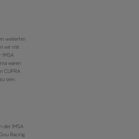
en weiterhin
en wir mit
r IMSA
nama waren
dem CUPRA
zu sein.
on der IMSA
 Gou Racing