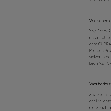
Wie sehen di
Xavi Serra: 
unterstütze
dem CUPRA L
Michelin Pi
vielverspre
Leon VZ TCR 
Was bedeute
Xavi Serra: 
der Meilenst
die Genehmi