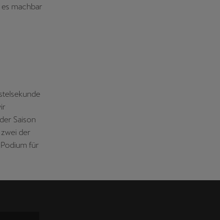
s es machbar
dstelsekunde
ir
 der Saison
 zwei der
Podium für