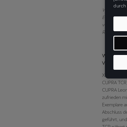
durch 
Weiterstadt,
Einblicke in
vollelektris
Rennserien 
Wie bewerte
VZ TCR eing
Xavi Serra: 
CUPRA TCR, 
CUPRA Leon 
zufrieden m
Exemplare an
Abschluss de
geführt, u
TCR nähert 