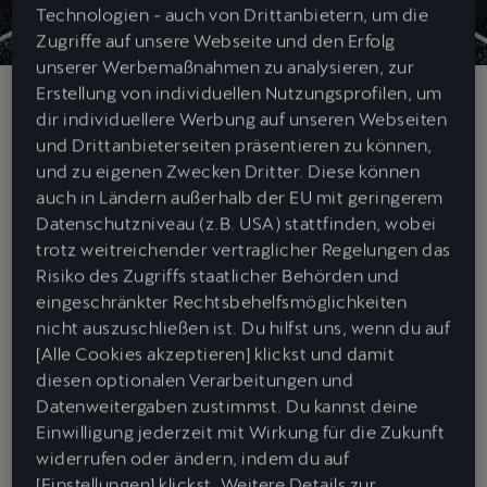
Technologien - auch von Drittanbietern, um die
Zugriffe auf unsere Webseite und den Erfolg
unserer Werbemaßnahmen zu analysieren, zur
Erstellung von individuellen Nutzungsprofilen, um
dir individuellere Werbung auf unseren Webseiten
Willkommen in der Kings League Germany. Die innovative Liga, die
und Drittanbieterseiten präsentieren zu können,
bereits international für Aufsehen sorgt, bringt frischen Wind in die
und zu eigenen Zwecken Dritter. Diese können
Fußballwelt. Als offizieller Partner ist CUPRA nicht nur
auch in Ländern außerhalb der EU mit geringerem
Namensgeber der CUPRA Arena in Köln. Mehr noch, denn das
Datenschutzniveau (z.B. USA) stattfinden, wobei
gesamte Event wird vom
CUPRA Formentor e-HYBRID
präsentiert.
trotz weitreichender vertraglicher Regelungen das
Risiko des Zugriffs staatlicher Behörden und
Mut zur Veränderung – und das
eingeschränkter Rechtsbehelfsmöglichkeiten
innovativste Fußballformat der neuen
nicht auszuschließen ist. Du hilfst uns, wenn du auf
[Alle Cookies akzeptieren] klickst und damit
Generation
diesen optionalen Verarbeitungen und
Datenweitergaben zustimmst. Du kannst deine
Die Kings League zeichnet sich durch das unkonventionelle Format
Einwilligung jederzeit mit Wirkung für die Zukunft
aus: Sieben Spieler pro Team. Zwei Halbzeiten à 20 Minuten. Dazu
widerrufen oder ändern, indem du auf
spezielle Geheimkarten, die für überraschende Wendungen
[Einstellungen] klickst. Weitere Details zur