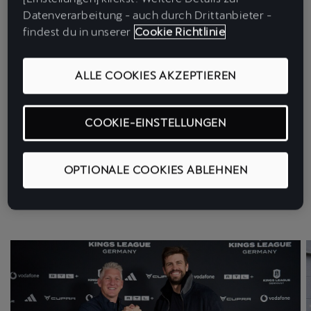
sorgen. Diese Mischung aus Sport und Entertainment passt perfekt
Datenverarbeitung - auch durch Drittanbieter -
zum Challenger-Spirit von CUPRA. Denn Fahrspaß und
findest du in unserer
Cookie Richtlinie
rennsportlich inspirierte Performance gehen hier Hand in Hand.
ALLE COOKIES AKZEPTIEREN
Dazu prominente Persönlichkeiten. Legenden wie Papaplatte,
Trymacs und Younes haben in der Liga ihre eigenen Teams.
Während der Weltmeister Bastian Schweinsteiger als Ligapräsident
COOKIE-EINSTELLUNGEN
fungiert.
Die besten Teams qualifizieren sich für den Kings World Cup Clubs.
OPTIONALE COOKIES ABLEHNEN
Und ringen dort um den internationalen Titel.
>> CUPRA × KINGS LEAGUE