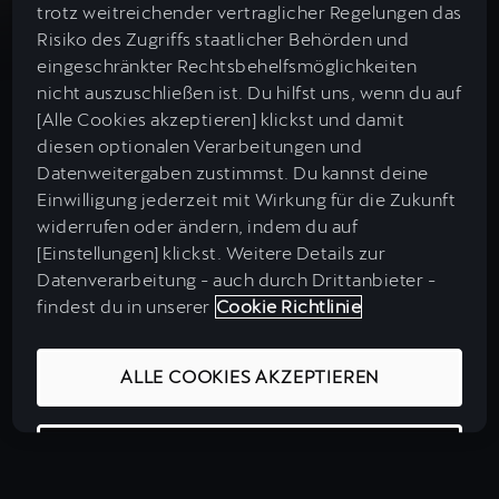
trotz weitreichender vertraglicher Regelungen das
Neuwagensuche
Öffentliches Laden
Risiko des Zugriffs staatlicher Behörden und
Neuer Born
Concierge Service
eingeschränkter Rechtsbehelfsmöglichkeiten
Gebrauchtwagensuche
nicht auszuschließen ist. Du hilfst uns, wenn du auf
Zuhause Laden
CUPRA Customer Service
Tavascan
[Alle Cookies akzeptieren] klickst und damit
Garantie
CUPRA Approved Gebrauchtwagen
diesen optionalen Verarbeitungen und
Ladetarife
WhatsApp-Chat
Datenweitergaben zustimmst. Du kannst deine
Leon
CUPRA Connect
Einwilligung jederzeit mit Wirkung für die Zukunft
Leasing & Finanzierung
Wissenswertes
Impressum & Rechtliches
widerrufen oder ändern, indem du auf
Newsletter
Leon Sportstourer
CUPRA Apps
Datenschutz & Cookies
[Einstellungen] klickst. Weitere Details zur
Auto Leasing
Angaben Digital Services Act (DSA)
Datenverarbeitung - auch durch Drittanbieter -
Ladestationen in Europa
Roadside Assistance (Pannenhilfe)
Formentor
EU Data Act
findest du in unserer
Cookie Richtlinie
MY CUPRA
E-Auto Leasing
Integrity & Compliance
Kostenvorteilsrechner
CUPRA City Garagen
Barrierefreiheit
Terramar
ALLE COOKIES AKZEPTIEREN
Over-the-Air Updates
CUPRA Jobbörse
Versicherung
Reichweitenrechner
CUPRA Mediacenter
Online-Service Terminvereinbarung
Ateca
Navigationsupdates
COOKIE-EINSTELLUNGEN
Wartung & Inspektion
Ladezeitenrechner
Handbücher & Anleitungen
e-HYBRID-Modelle