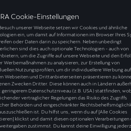
RA Cookie-Einstellungen
Besuch unserer Webseite setzen wir Cookies und ähnliche
logien ein, um damit auf Informationen im Browser Ihres 
eifen oder Daten darin zu speichern. Neben unbedingt
erlichen sind dies auch optionale Technologien - auch von
nbietern, um die Zugriffe auf unsere Webseite und den Erfo
er Werbemaßnahmen zu analysieren, zur Erstellung von
duellen Nutzungsprofilen, um dir individuellere Werbung au
n Webseiten und Drittanbieterseiten präsentieren zu könn
enen Zwecken Dritter. Diese können auch in Ländern außer
D)
CO₂-Klasse
CO₂-Klasse
Max. Geschwindigke
 geringerem Datenschutzniveau (z.B. USA) stattfinden, wob
B
C-D
250
)
gewichtet kombiniert
entladene Batterie
km/h
ichender vertraglicher Regelungen das Risiko des Zugriffs
licher Behörden und eingeschränkter Rechtsbehelfsmöglich
auszuschließen ist. Du hilfst uns, wenn du auf [Alle Cookies
ieren] klickst und damit diesen optionalen Verarbeitungen
eitergaben zustimmst. Du kannst deine Einwilligung jederz
 Kraftstoffverbrauch (kombiniert): 5,5-5,8 l/100km; CO₂-Emissionen (kom