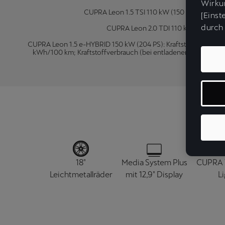
Wirkun
CUPRA Leon 1.5 TSI 110 kW (150 PS): Kraftsto
[Einst
durch 
CUPRA Leon 2.0 TDI 110 kW (150 PS): K
CUPRA Leon 1.5 e-HYBRID 150 kW (204 PS): Kraftstoffverbrauch (
kWh/100 km; Kraftstoffverbrauch (bei entladener Batterie): 5
18"
Media System Plus
CUPRA
Leichtmetallräder
mit 12,9" Display
L