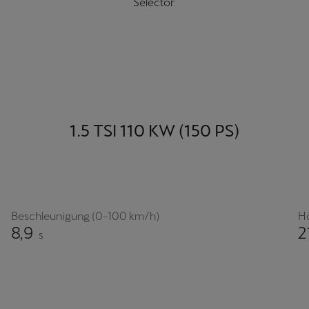
Selector
1.5 TSI 110 KW (150 PS)
Beschleunigung (0-100 km/h)
H
8,9
2
s