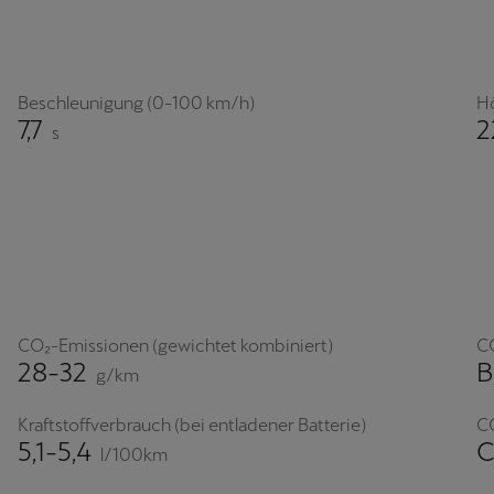
Beschleunigung (0-100 km/h)
H
7,7
2
s
CO₂-Emissionen (gewichtet kombiniert)
C
28-32
B
g/km
Kraftstoffverbrauch (bei entladener Batterie)
CO
5,1-5,4
C
l/100km