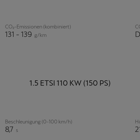
CO₂-Emissionen (kombiniert)
C
131 - 139
D
g/km
1.5 ETSI 110 KW (150 PS)
Beschleunigung (0-100 km/h)
H
8,7
2
s