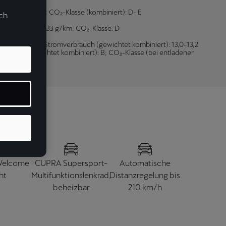
131 - 139 g/km; CO₂-Klasse (kombiniert): D- E
uch
biniert):127 - 133 g/km; CO₂-Klasse: D
-1,4 l/100 km; Stromverbrauch (gewichtet kombiniert): 13,0-13,2
-Klasse (gewichtet kombiniert): B; CO₂-Klasse (bei entladener
elcome
CUPRA Supersport-
Automatische
ht
Multifunktionslenkrad,
Distanzregelung bis
beheizbar
210 km/h