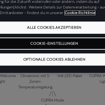
g für die Zukunft widerrufen oder ändern, indem du auf
ffverbrauch (kombiniert): 5,8-6,1 l/100km; CO₂-Emissionen (kombiniert): 
ellungen] klickst. Weitere Details zur Datenverarbeitung - a
Drittanbieter - findest du in unserer
Cookie Richtlinie
raftstoffverbrauch (kombiniert): 4,8 - 5,1 l/100km; CO₂-Emissionen (kom
gewichtet kombiniert): Kraftstoffverbrauch (gewichtet kombiniert): 1,3
,1-5,4 l/100 km; CO₂-Emissionen (gewichtet kombiniert): 28-32g/km; CO₂
ALLE COOKIES AKZEPTIEREN
Batterie): C-D
COOKIE-EINSTELLUNGEN
OPTIONALE COOKIES ABLEHNEN
Ausstattungshighlights
 Welcome
Climatronic mit 3-
Voll-LED-Paket
CUPRA W
ight
Zonen-
Lig
Temperaturregelung
CUPRA Mode