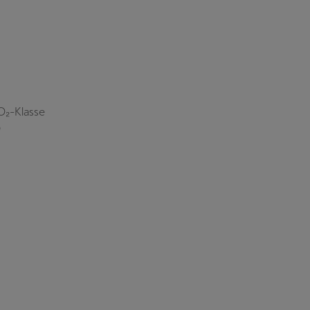
O₂-Klasse
D