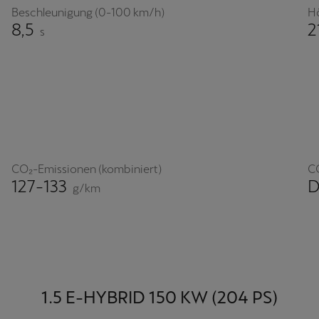
Beschleunigung (0-100 km/h)
H
8,5
2
s
CO₂-Emissionen (kombiniert)
C
127-133
g/km
1.5 E-HYBRID 150 KW (204 PS)