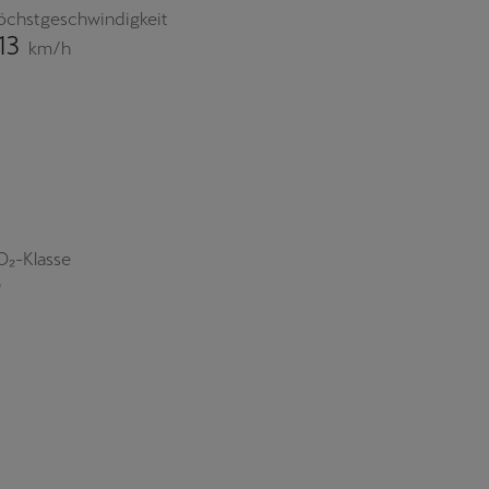
öchstgeschwindigkeit
13
km/h
O₂-Klasse
D