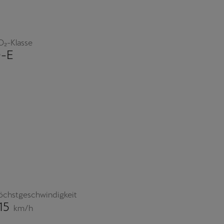
O₂-Klasse
-E
öchstgeschwindigkeit
15
km/h