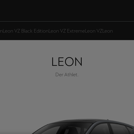
on
Leon VZ Black Edition
Leon VZ Extreme
Leon VZ
Leon
LEON
Der Athlet.