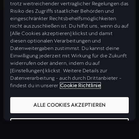
trotz weitreichender vertraglicher Regelungen das
Neuwagensuche
Öffentliches Laden
Risiko des Zugriffs staatlicher Behörden und
Neuer Born
Concierge Service
eingeschränkter Rechtsbehelfsmöglichkeiten
Gebrauchtwagensuche
nicht auszuschließen ist. Du hilfst uns, wenn du auf
Zuhause Laden
CUPRA Customer Service
Tavascan
[Alle Cookies akzeptieren] klickst und damit
Garantie
CUPRA Approved Gebrauchtwagen
diesen optionalen Verarbeitungen und
Ladetarife
WhatsApp-Chat
Datenweitergaben zustimmst. Du kannst deine
Leon
CUPRA Connect
Einwilligung jederzeit mit Wirkung für die Zukunft
Leasing & Finanzierung
Wissenswertes
Impressum & Rechtliches
widerrufen oder ändern, indem du auf
Newsletter
Leon Sportstourer
CUPRA Apps
Datenschutz & Cookies
[Einstellungen] klickst. Weitere Details zur
Auto Leasing
Angaben Digital Services Act (DSA)
Datenverarbeitung - auch durch Drittanbieter -
Ladestationen in Europa
Roadside Assistance (Pannenhilfe)
Formentor
EU Data Act
findest du in unserer
Cookie Richtlinie
MY CUPRA
E-Auto Leasing
Integrity & Compliance
Kostenvorteilsrechner
CUPRA City Garagen
Barrierefreiheit
Terramar
ALLE COOKIES AKZEPTIEREN
Over-the-Air Updates
CUPRA Jobbörse
Versicherung
Reichweitenrechner
CUPRA Mediacenter
Online-Service Terminvereinbarung
Ateca
Navigationsupdates
COOKIE-EINSTELLUNGEN
Wartung & Inspektion
Ladezeitenrechner
Handbücher & Anleitungen
e-HYBRID-Modelle